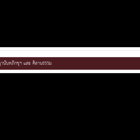
ญานันทภิกขุฯ และ คิลานธรรม