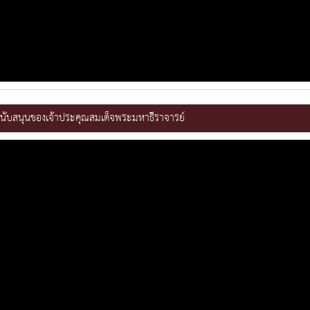
ับสนุนของเจ้าประคุณสมเด็จพระมหาธีราจารย์