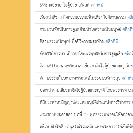
ธรรมะเยียวยาใจผู้ป่วย-ได้ผลดี
คลิกที่นี่
เรื่องเล่าสีขาว กิจกรรมธรรมะข้างเตียงกับคิลานธรรม
คลิก
กระบวนทัศน์ในการดูแลด้วยหัวใจความเป็นมนุษย์
คลิกที่น
คิลานธรรมปัดทุกข์ ยื้อชีวิตวาระสุดท้าย
คลิกที่นี่
อัศจรรย์ภาวนา..เยียวยาใจแนวพุทธหลังการสูญเสีย
คลิกที
คิลานธรรม กลุ่มพระอาสาเยียวยาจิตใจผู้ป่วยและญาติ
คล
คิลานธรรมกับบทบาทพระสงฆ์ในระบบบริการสุข
คลิกที่นี
บอกเล่างานเยียวยาจิตใจผู้ป่วยและญาติ โดยพระวรท ธ
พิธีประสาทปริญญาบัตรและอนุมัติตำแหน่งทางวิชาการ
ตามรอยพระศาสดา บทที่ 2 : พุทธธรรมพาคนให้ออกจา
สติเวปุลโลโพธิ : อนุสรณ์ร่วมสมัยแห่งพระอาจารย์สันติชั