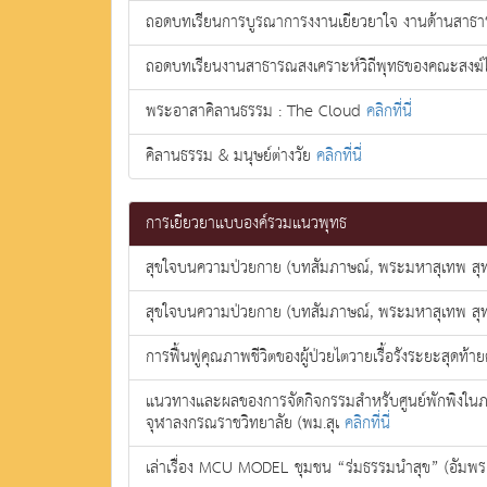
ถอดบทเรียนการบูรณาการงงานเยียวยาใจ งานด้านสา
ถอดบทเรียนงานสาธารณสงเคราะห์วิถีพุทธของคณะสงฆ
พระอาสาคิลานธรรม : The Cloud
คลิกที่นี่
คิลานธรรม & มนุษย์ต่างวัย
คลิกที่นี่
การเยียวยาแบบองค์รวมแนวพุทธ
สุขใจบนความป่วยกาย (บทสัมภาษณ์, พระมหาสุเทพ สุ
สุขใจบนความป่วยกาย (บทสัมภาษณ์, พระมหาสุเทพ สุ
การฟื้นฟูคุณภาพชีวิตของผู้ป่วยไตวายเรื้อรังระยะสุดท้า
แนวทางและผลของการจัดกิจกรรมสำหรับศูนย์พักพิงในภาวะ
จุฬาลงกรณราชวิทยาลัย (พม.สุเ
คลิกที่นี่
เล่าเรื่อง MCU MODEL ชุมชน “ร่มธรรมนำสุข” (อัม