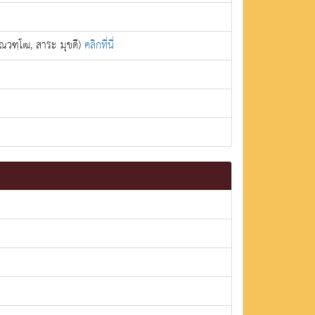
ุณวฑฺโฒ, สาระ มุขดี)
คลิกที่นี่